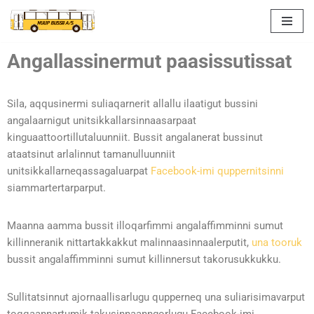
Skip
to
Angallassinermut paasissutissat
content
Sila, aqqusinermi suliaqarnerit allallu ilaatigut bussini
angalaarnigut unitsikkallarsinnaasarpaat
kinguaattoortillutaluunniit. Bussit angalanerat bussinut
ataatsinut arlalinnut tamanulluunniit
unitsikkallarneqassagaluarpat
Facebook-imi quppernitsinni
siammartertarparput.
Maanna aamma bussit illoqarfimmi angalaffimminni sumut
killinneranik nittartakkakkut malinnaasinnaalerputit,
una tooruk
bussit angalaffimminni sumut killinnersut takorusukkukku.
Sullitatsinnut ajornaallisarlugu qupperneq una suliarisimavarput