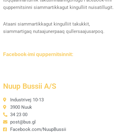
toqqaannartumik takusinnaanngorlugu Facebook-imi
quppernitsinni siammartikkagut kingulliit nuisatillugit.
Ataani siammartikkagut kingulliit takukkit,
siammartigaq nutaajunerpaaq qullersaajusarpoq.
Facebook-imi quppernitsinnit:
Nuup Bussii A/S
Industrivej 10-13
3900 Nuuk
34 23 00
post@bus.gl
Facebook.com/NuupBussii